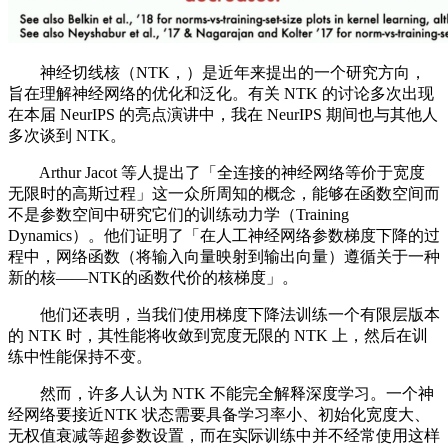
神经切线核（NTK，）是近年来提出的一个研究方向，
旨在理解神经网络的优化和泛化。有关 NTK 的讨论多次出现
在本届 NeurIPS 的亮点演讲中，我在 NeurIPS 期间也与其他人
多次谈到 NTK。
Arthur Jacot 等人提出了「全连接的神经网络等价于宽度
无限时的高斯过程」这一众所周知的概念，能够在函数空间而
不是参数空间中研究它们的训练动力学（Training
Dynamics）。他们证明了「在人工神经网络参数梯度下降的过
程中，网络函数（将输入向量映射到输出向量）遵循关于一种
新的核——NTK的函数代价的核梯度」。
他们还表明，当我们使用梯度下降法训练一个有限层版本
的 NTK 时，其性能将收敛到宽度无限的 NTK 上，然后在训
练中性能保持不变。
然而，许多人认为 NTK 不能完全解释深度学习。一个神
经网络要接近NTK 状态需要具备学习率小、初始化宽度大、
无权值衰减等超参数设置，而在实际训练中并不经常使用这样