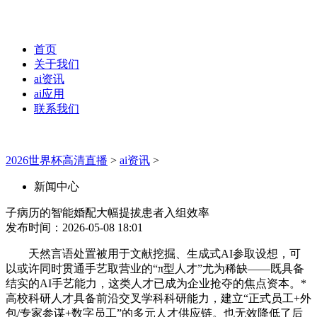
首页
关于我们
ai资讯
ai应用
联系我们
2026世界杯高清直播
>
ai资讯
>
新闻中心
子病历的智能婚配大幅提拔患者入组效率
发布时间：2026-05-08 18:01
天然言语处置被用于文献挖掘、生成式AI参取设想，可
以或许同时贯通手艺取营业的“π型人才”尤为稀缺——既具备
结实的AI手艺能力，这类人才已成为企业抢夺的焦点资本。*
高校科研人才具备前沿交叉学科科研能力，建立“正式员工+外
包/专家参谋+数字员工”的多元人才供应链。也无效降低了后