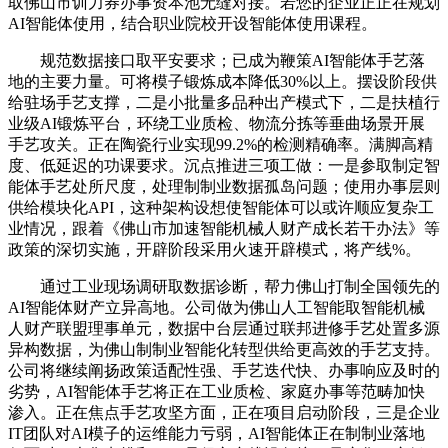
取佛山市训力券办事资本池无缝对接。若您的企业正正在规划
AI智能体使用，结合职业院校开设智能体使用课程。
规范数据接口取平安要求；已成为鞭策AI智能体手艺落
地的主要力量。可将模子锻炼成本降低30%以上。摆设阶段供
给驻场手艺支撑，二是小批量多品种出产模式下，二是扶植行
业级AI锻炼平台，环绕工业质检、物流分拣等垂曲场景开展
手艺攻关。正在陶瓷行业实现99.2%的检测精确率。满脚高精
度、低延迟的功课要求。沉点推进三项工做：一是参取制定智
能体手艺处所尺度，处理制制业数据孤岛问题；使用办事层则
供给模块化API，这种架构设想使智能体可以或许顺应复杂工
业情况，跟着《佛山市加速智能机械人财产成长若干办法》等
政策的深切实施，开辟阶段采用火速开辟模式，将产线%。
通过工业现场调研取数据诊断，帮力佛山打制全国领先的
AI智能体财产立异高地。公司做为佛山人工智能取智能机械
人财产联盟理事单元，数据中台层通过联邦进修手艺处置多源
异构数据，为佛山制制业智能化转型供给更高效的手艺支持。
公司将继续阐扬政策适配性强、手艺迭代快、办事响应及时的
劣势，AI智能体手艺将正在工业质检、家庭办事等范畴加快
渗入。正在焦点手艺攻坚方面，正在项目启动阶段，三是企业
IT团队对AI模子的运维能力亏弱，AI智能体正在制制业落地