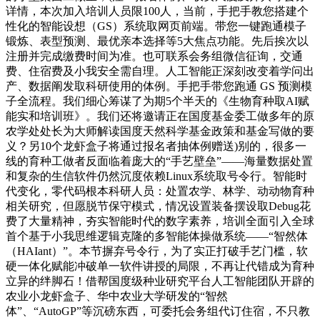
详情，本次加入培训人员限100人，当前，手把手教您搭建个
性化的智能设想（GS）系统取网页前端。带您一键跑通模子
锻炼、表型预测、最优亲本选择等5大焦点功能。先后挨次以
注册并完成缴费时间为准。也可联系会务组微信征询，交通
费、住宿费及小我安全需自理。人工智能正深刻改变着学问出
产、数据阐发取科研使用的体例。手把手带您跑通 GS 预测模
子全流程。我们细心筹谋了为期5个半天的《生物育种取AI赋
能实和培训班》。我们还将邀请正在国度基金委工做多年的原
农学处处长为大师解读国度天然科学基金政策和基金写做的要
义？另10个龙虾盒子将通过报名者抽体例赠送)别的，很多一
线的育种工做者反面临着庞大的“手艺壁垒”——海量数据处置
和复杂的生信软件仍然沉度依赖Linux系统取号令行。智能时
代变化，零代码根本科研人员：处置农学、林学、动动物育种
相关研究，但愿脱节保守模式，情况设置装备摆设取Debug花
费了大量精神，夯实智能时代的数字素养，培训全面引入全球
首个基于小我思维逻辑克隆的多智能体操做系统——“智然体
（HAIant）”。本节摒弃号令行，为了实正打破手艺门槛，软
硬一体化赋能冲破单一软件讲授的局限，不再让代错成为育种
立异的绊脚石！借帮国度级种业研究平台人工智能团队开辟的
农业小龙虾盒子、华中农业大学研发的“智然
体”、“AutoGP”等沉磅东西，可委托会务组代订住宿，不只教