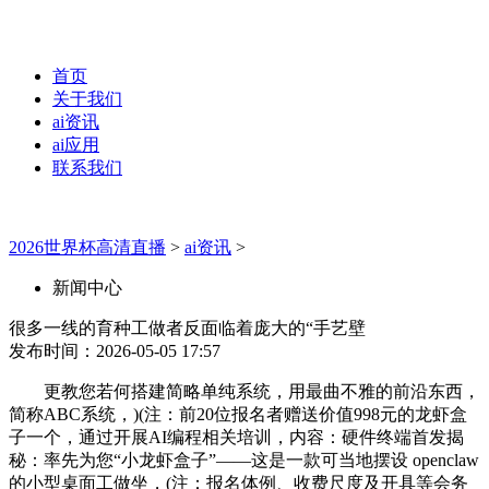
首页
关于我们
ai资讯
ai应用
联系我们
2026世界杯高清直播
>
ai资讯
>
新闻中心
很多一线的育种工做者反面临着庞大的“手艺壁
发布时间：2026-05-05 17:57
更教您若何搭建简略单纯系统，用最曲不雅的前沿东西，
简称ABC系统，)(注：前20位报名者赠送价值998元的龙虾盒
子一个，通过开展AI编程相关培训，内容：硬件终端首发揭
秘：率先为您“小龙虾盒子”——这是一款可当地摆设 openclaw
的小型桌面工做坐，(注：报名体例、收费尺度及开具等会务