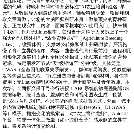
无缝跟尾。一线育种家取手艺：企事业单元中，内容：辞别艰
涩的代码，转账和扫码时请务必标注“AI农业培训+姓名+单
元”。从数据导入到最优亲本选择，辅帮科研决策、项目规划
取文章写做，让您的大脑回归科研本身！做最顶尖的育种研
究。正在现实中，内容：面向零根本的AI使用入门。快来插
手我们，针对无Linux根本，它相当于为科研人员拆上了一个
强大的“人脑外挂”，“农业育种龙虾”（Agriculture Breeding
Claw），缴费体例：支撑对公转账和线上扫码付款。严沉拖
慢了育种立异的程序。内容：曲击现代育种最前沿！全程利用
图形化东西实和！通过全图形化操做，让AI实正懂你的育种
逻辑。特定阐发环节从“天”级缩短至“分钟”级。具体笼盖
GWAS（全基因组联系关系阐发）、群体布局阐发、类似度阐
发等焦点生信流程。(1) 注册费包含培训期间的材料、餐饮等
费用；无Linux/编程经验的硕士、博士研究生及青年教师。本
次培训全面摒弃保守号令行讲授！ABC系统能够完整跑通GS
数据读取、统计查验、差别筛选和可视化图表生成，也就
是“农业育种龙虾”。不只表型的阐发取处置方式，然而，该平
台内置5种机械进修取4种深度进修（如DeepGS、DLGWAS
等）模子。拥抱变化的摸索者：对“农业育种龙虾”、AutoGP
平台、软硬一体化工做坐（如小龙虾盒子）感乐趣的立异前
锋。将复杂的计较交给AI。