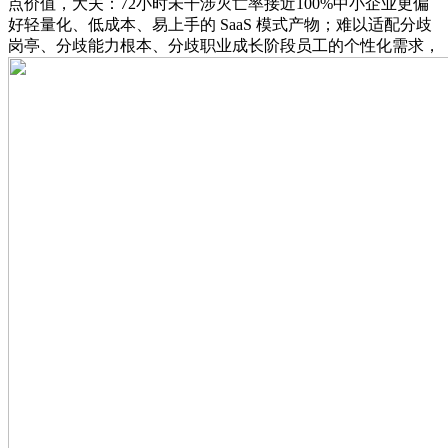
点价值，大夫：72小时未干涉灭亡率接近100%中小企业更偏
好轻量化、低成本、易上手的 SaaS 模式产物；难以适配分歧
岗亭、分歧能力根本、分歧职业成长阶段员工的个性化需求，