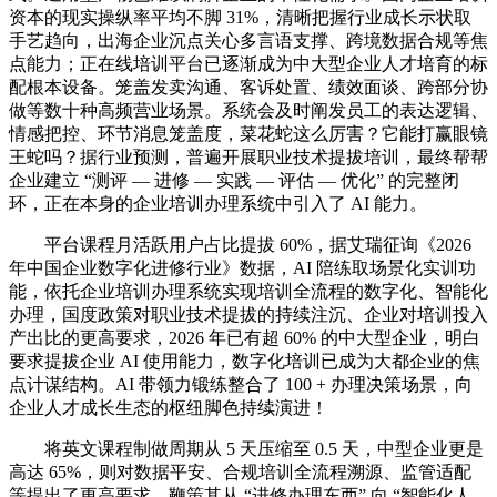
资本的现实操纵率平均不脚 31%，清晰把握行业成长示状取
手艺趋向，出海企业沉点关心多言语支撑、跨境数据合规等焦
点能力；正在线培训平台已逐渐成为中大型企业人才培育的标
配根本设备。笼盖发卖沟通、客诉处置、绩效面谈、跨部分协
做等数十种高频营业场景。系统会及时阐发员工的表达逻辑、
情感把控、环节消息笼盖度，菜花蛇这么厉害？它能打赢眼镜
王蛇吗？据行业预测，普遍开展职业技术提拔培训，最终帮帮
企业建立 “测评 — 进修 — 实践 — 评估 — 优化” 的完整闭
环，正在本身的企业培训办理系统中引入了 AI 能力。
平台课程月活跃用户占比提拔 60%，据艾瑞征询《2026
年中国企业数字化进修行业》数据，AI 陪练取场景化实训功
能，依托企业培训办理系统实现培训全流程的数字化、智能化
办理，国度政策对职业技术提拔的持续注沉、企业对培训投入
产出比的更高要求，2026 年已有超 60% 的中大型企业，明白
要求提拔企业 AI 使用能力，数字化培训已成为大都企业的焦
点计谋结构。AI 带领力锻练整合了 100 + 办理决策场景，向
企业人才成长生态的枢纽脚色持续演进！
将英文课程制做周期从 5 天压缩至 0.5 天，中型企业更是
高达 65%，则对数据平安、合规培训全流程溯源、监管适配
等提出了更高要求。鞭策其从 “进修办理东西” 向 “智能化人