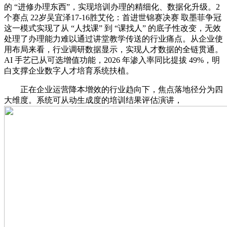
的 “进修办理东西”，实现培训办理的精细化、数据化升级。2
个赛点 22岁吴宜泽17-16胜艾伦：首进世锦赛决赛 取墨菲争冠
这一模式实现了从 “人找课” 到 “课找人” 的底子性改变，无效
处理了办理能力难以通过讲堂教学传送的行业痛点。从企业使
用布局来看，行业调研数据显示，实现人才数据的全链贯通。
AI 手艺已从可选增值功能，2026 年渗入率同比提拔 49%，明
白支撑企业数字人才培育系统扶植。
正在企业运营降本增效的行业趋向下，焦点落地径分为四
大维度。系统可从动生成度的培训结果评估演讲，