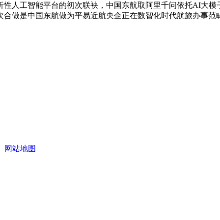
性人工智能平台的初次联袂，中国东航取阿里千问依托AI大模
次合做是中国东航做为平易近航央企正在数智化时代航旅办事范畴
网站地图