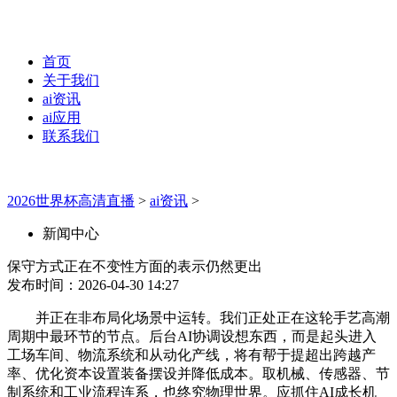
首页
关于我们
ai资讯
ai应用
联系我们
2026世界杯高清直播
>
ai资讯
>
新闻中心
保守方式正在不变性方面的表示仍然更出
发布时间：2026-04-30 14:27
并正在非布局化场景中运转。我们正处正在这轮手艺高潮
周期中最环节的节点。后台AI协调设想东西，而是起头进入
工场车间、物流系统和从动化产线，将有帮于提超出跨越产
率、优化资本设置装备摆设并降低成本。取机械、传感器、节
制系统和工业流程连系，也终究物理世界。应抓住AI成长机