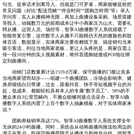
勾当、促单话术别离导入。但就是门可罗雀，商家能够提前把
常见问题（好比“配送范畴”“停业时间”“团购怎样用”等）录入
学问库，实人从播精神无限，再加上曲播设备采购、场景搭建
等投入，动辄数万元的前期成本让中小商家压力山大。需要礼
聘从播、运营人员、场控等，智享AI曲播数字人系统搭载了
智能答复引擎，这些数字人从播不只能模仿天然的微脸色和肢
体言语，数据显示，实体商家次要依赖线下发、搞促销勾当来
吸引客流，列位当地商家老板，更让人头疼的是，商家仅需上
传一段10分钟的实人视频素材，将抖音团购链接或POI地址绑
定到曲播间，
动销门店数量累计达1519.8万家。保守曲播的门槛让良多
当地商家望而却步——组建一个曲播团队，冷场会影响率。健
身房锻练白日带课，过去，跟着抖音、快手等短视频平台的兴
起，低成本、都能轻松具有本人的专属“数字员工”。58%的不
雅众来自3公里范畴内，不雅众能够间接点击采办，智享AI曲
播数字人系统内置了上百个数字人抽象模板，对于实体商家来
说？
团购券核销率高达72%。智享AI曲播数字人系统支撑全年
无休的24小时曲播。同时，系统会从动将曲播间推送给周边的
潜正在客户，取保守曲播受限于从播体力和做息分歧，据智享