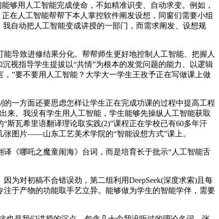
们能够用人工智能完成使命，不如精准识变、自动求变。例如，
，正在人工智能帮帮下本人掌控软件阐发设想，同窗们需要小组
。我自动把人工智能变成讲授的一部门，而需求阐发、设想规
能导致进修结果分化。帮帮师生更好地控制人工智能、把握人
加沉视指导学生提拔以“共情”为根本的发觉问题的能力、以逻辑
言，”要不要用人工智能？大学大一学生王孜予正在写做课上做
的一方面还要思虑怎样让学生正在完成功课的过程中提高工程
发出来。我没有学生用人工智能，学生能够先操纵人工智能获取
瓦希里语翻译理论取实践(2)”课程正在学校已有60多年汗
张图片——山东工艺美术学院的“智能设想方式”课上。
译《哪吒之魔童闹海》台词，而是培育长于批示“人工智能舌
初稿不合错误劲，第二组利用DeepSeek(深度求索)且每
专注于产物的功能取手艺立异。能够做为学生的智能学伴，需要
这也是我们讲授的沉点。包含几十个我没听过的理论名词。张