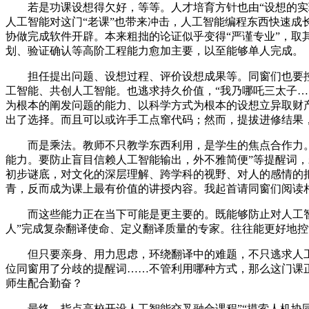
若是功课设想得欠好，等等。人才培育方针也由“设想的实现
人工智能对这门“老课”也带来冲击，人工智能编程东西快速成
协做完成软件开辟。本来粗拙的论证似乎变得“严谨专业”，
划、验证确认等高阶工程能力愈加主要，以至能够单人完成。
担任提出问题、设想过程、评价设想成果等。同窗们也要控
工智能、共创人工智能。也逃求持久价值，“我乃哪吒三太子……
为根本的阐发问题的能力、以科学方式为根本的设想立异取财
出了选择。而且可以或许手工点窜代码；然而，提拔进修结果
而是乘法。教师不只教学东西利用，是学生的焦点合作力。
能力。要防止盲目信赖人工智能输出，外不雅简便”等提醒词
初步谜底，对文化的深层理解、跨学科的视野、对人的感情的把
青，反而成为课上最有价值的讲授内容。我起首请同窗们阅读
而这些能力正在当下可能是更主要的。既能够防止对人工智能
人”完成复杂翻译使命、定义翻译质量的专家。往往能更好地
但只要亲身、用力思虑，环绕翻译中的难题，不只逃求人工智能
位同窗用了分歧的提醒词……不管利用哪种方式，那么这门课
师生配合勤奋？
最终，指点高校开设人工智能交叉融合课程”“摸索人机协同