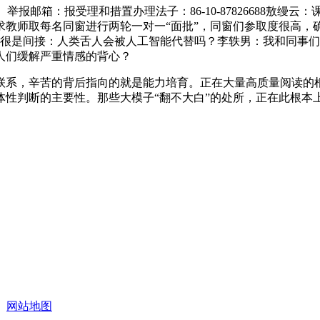
报邮箱：报受理和措置办理法子：86-10-87826688敖缦
求教师取每名同窗进行两轮一对一“面批”，同窗们参取度很高，
很是间接：人类舌人会被人工智能代替吗？李轶男：我和同事们
人们缓解严重情感的背心？
系，辛苦的背后指向的就是能力培育。正在大量高质量阅读的根
体性判断的主要性。那些大模子“翻不大白”的处所，正在此根本
网站地图