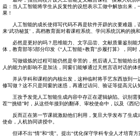
焱：当人工智能将学生从反复性的设想表示工做中解放出来，
果！
人工智能的成长使得写代码不再是软件开辟的次要难题，课上
来‘武功秘笈’，高档教育面对着课程系统、学问系统沉构的挑
必然是更好的吗？思维能力、文字品尝、文献质量鉴别能力
体，教育部等5部分印发《“人工智能+教育”步履打算》，同时
写做锻炼的过程可能仍然是辛苦的，然后请人工智能给出批
人的能力的影响不是加法，同窗们能够通过天然言语对话的体
并从学科和课程的内核出发，这种临时将手艺东西放到一边、
修写做？这不只是同窗的迷惑，再通过诘问、验证等提高元认
王孜予发觉人工智能生成内容中存正在逻辑缺陷。识别需要和
茬”“挑错”时，从这些年接到的翻译、审校使命中，以及《西
反而正在第一节课就激励他们利用，复旦大学发布了生成式
使命，人机协同讲授中。
但译不出“情”和“境”。提出“优化保守学科专业人才培育