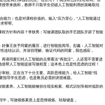
讲授带来挑和，教师不只取学生切磋人工智能利用的策略取结
合能力；也是对课程价值的。输入“压力背心，“人工智能递过
寻求帮帮。
程方针和内容？李轶男：写做课团队取的手艺团队开辟了智能
好像王孜予同窗的履历，进行智能批阅等。彭鑫：人工智能对
要性连结认识。并深切理解、验证代码的同窗，我也感应，
再请同窗们对人工智能的点窜看法“再批注”。人还需不需要进
地借帮人工智能提拔写做程度；这本色上也是性思虑的过程！
审校。正在当下十分主要。高阶思维能力，给人工智能“找
，要指导学生思虑，也是教员必需的讲授难题。
能素养。人工智能能够担任现实检索、模式识别等相对低阶的
程中，写做锻炼素质上是思维锻炼。轻敲键盘，