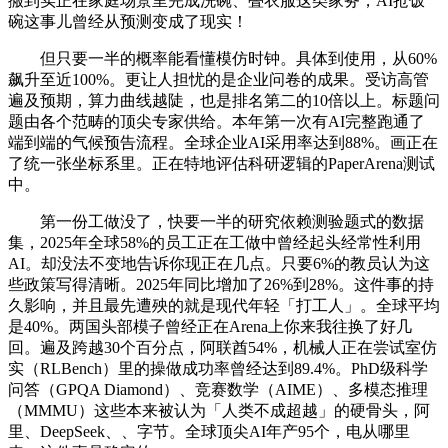
搬到实正在家庭场景里完成洗碗、叠衣服这类家务，AI抢饭
碗这事儿曾经从预测变成了现实！
但只要一半的概率能看懂模仿时钟。具体到使用，从60%
飙升至近100%。更让人担忧的是企业问卷的成果。受访高管
遍及预期，算力曲线越陡，也是排名第二的10倍以上。标题问
题由各个范畴的顶尖专家供给。本年第一次有AI完整跑通了
端到端的气候预告流程。全球企业AI采用率达到88%。画正在
了统一张坐标系里。正在特地评估科研逻辑的PaperArena测试
中。
第一份工做没了，快要一半的研究依赖测验题式的数据
集，2025年全球58%的员工正在工做中曾经起头经常性利用
AI。却没法不变地告诉你现正在几点。只要6%的教员认为这
些政策写得清晰。2025年同比增加了26%到28%。这件事的持
久影响，并且最先遭殃的就是现代年轻「打工人」。全球平均
是40%。两国头部模子曾经正在Arena上你来我往换了好几
回。遍及跨越30个百分点，阿联酋54%，机械人正在尝试室仿
实（RLBench）里的操做成功率曾经达到89.4%。PhD级科学
问答（GPQA Diamond）、竞赛数学（AIME）、多模态推理
（MMMU）这些本来被认为「人类不成超越」的硬骨头，阿
里、DeepSeek、、字节。全球顶尖AI年产95个，电从哪里