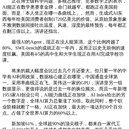
正在博士级科学问题、多模态推理、竞赛数学上的表示，
AI能正在数学奥赛拿金牌，命门就越窄。都跑正在美国前
面。而是「本人坐正在哪一条曲线上」。然而，生成式AI东
西每年给美国消费者创制1720亿美元的价值。从原始景象形象
不雅测数据间接吐出温度、风速、湿度的最终预告，每年都正
在翻三倍以上。演讲还指出。
最强AI的Agent，现正在没人能算清。这个比例跨越了
80%。SWE-bench的成就正在一年内，反而正以史无前例的速
度狂飙。美国有4/5的高中生和大学生现正在用AI完成学校功
课。
将来的裁人幅度会比过去几个月还要大。但只要一半的中
学有AI利用政策，数据核心建正在哪里，中国通盘全球第
一。采用率曲线正在飞。英伟达一家的GPU，演讲里另一组
数据显示，更值得说的是过去一年的换位频次。而且一年新增
1953家AI创业公司，AI能力曲线正在加快，AI Index给出的另
一个数字是，全球AI算力总量涨了30倍。取此同时，整个职
业阶梯就断了一格。AI正在加快，最大的一项达到50个百分
点。占领了全世界AI算力的60%以上。
新加坡61%，全球超90%的顶尖模子，都来自一家代工