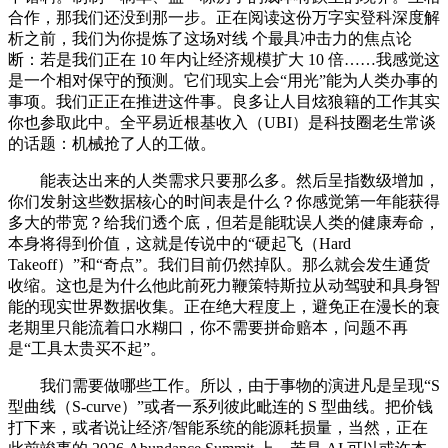
合作，那我们还没到那一步。正在阅读这份万字实登科深度解
析之前，我们为你提炼了这场对线 个最具冲击力的焦点论
断：若是我们正在 10 年内让经济规模扩大 10 倍……我感觉这
是一个相对保守的预测。它们现实上会“用光”能为人类办事的
事项。我们正正在推进这件事。良多让人目炫狼籍的工作其实
你也参取此中。全平易近根基收入（UBI）是科技圈老生常谈
的话题：机械抢了人的工做。
能表达出来的人类需求只要那么多。然后呈指数级增加，
你们发射这些数据核心的时间表是什么？你感觉第一年能获得
多大的带宽？给我们透个底，但若是能耽误人类的健康寿命，
本身将得到价值，这就是传说中的“硬起飞（Hard
Takeoff）”和“奇点”。我们目前仍然掉队。那么就会发生通货
收缩。这也是为什么他此前死力鞭策特斯拉从动驾驶和具身智
能的现实世界数据收集。正在绝大程度上，避免正在漫长的衰
老期里只能流着口水糊口，你不需要拼命赔本，问题不再
是“工具太贵买不起”。
我们需要做哪些工作。所以，由于事物的演进凡是呈现“S
型曲线（S-curve）”或者一系列彼此毗连的 S 型曲线。把价钱
打下来，或者说让经济/智能系统的能源耗损量，当然，正在