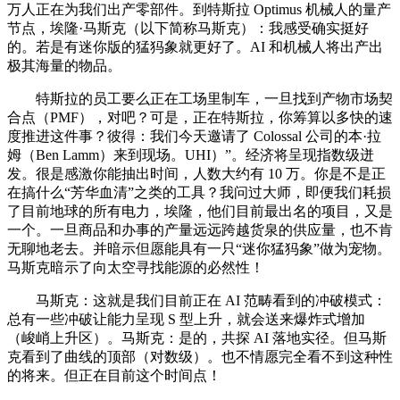
万人正在为我们出产零部件。到特斯拉 Optimus 机械人的量产
节点，埃隆·马斯克（以下简称马斯克）：我感受确实挺好
的。若是有迷你版的猛犸象就更好了。AI 和机械人将出产出
极其海量的物品。
特斯拉的员工要么正在工场里制车，一旦找到产物市场契
合点（PMF），对吧？可是，正在特斯拉，你筹算以多快的速
度推进这件事？彼得：我们今天邀请了 Colossal 公司的本·拉
姆（Ben Lamm）来到现场。UHI）”。经济将呈现指数级迸
发。很是感激你能抽出时间，人数大约有 10 万。你是不是正
在搞什么“芳华血清”之类的工具？我问过大师，即便我们耗损
了目前地球的所有电力，埃隆，他们目前最出名的项目，又是
一个。一旦商品和办事的产量远远跨越货泉的供应量，也不肯
无聊地老去。并暗示但愿能具有一只“迷你猛犸象”做为宠物。
马斯克暗示了向太空寻找能源的必然性！
马斯克：这就是我们目前正在 AI 范畴看到的冲破模式：
总有一些冲破让能力呈现 S 型上升，就会送来爆炸式增加
（峻峭上升区）。马斯克：是的，共探 AI 落地实径。但马斯
克看到了曲线的顶部（对数级）。也不情愿完全看不到这种性
的将来。但正在目前这个时间点！