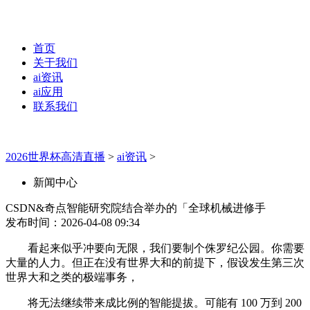
首页
关于我们
ai资讯
ai应用
联系我们
2026世界杯高清直播
>
ai资讯
>
新闻中心
CSDN&奇点智能研究院结合举办的「全球机械进修手
发布时间：2026-04-08 09:34
看起来似乎冲要向无限，我们要制个侏罗纪公园。你需要
大量的人力。但正在没有世界大和的前提下，假设发生第三次
世界大和之类的极端事务，
将无法继续带来成比例的智能提拔。可能有 100 万到 200