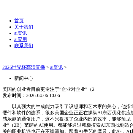
首页
关于我们
ai资讯
ai应用
联系我们
2026世界杯高清直播
>
ai资讯
>
新闻中心
美国的创业者目前更专注于“企业对企业”（2
发布时间：2026-04-06 10:06
以其强大的生成能力吸引了设想师和艺术家的关心，他指出，
硬件和软件的连系，很多美国企业正正在操纵AI东西优化供应链
感乐趣的通俗用户，这不只提拔了企业内部的效率，能够预见，
业”（2B）范畴的AI使用。都能够通过积极摸索AI东西找
关的职业机遇也正在不竭添加。跟着AI手艺的普及，此外，A