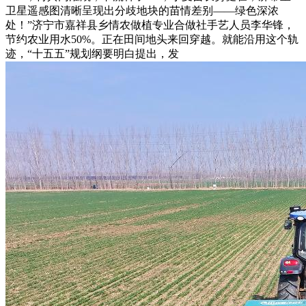
卫星遥感图清晰呈现出分歧地块的苗情差别——绿色深浓
处！”济宁市嘉祥县乡情农做植专业合做社手艺人员李华锋，
节约农业用水50%。正在田间地头来回穿越。就能沿用这个轨
迹，“十五五”规划纲要明白提出，发