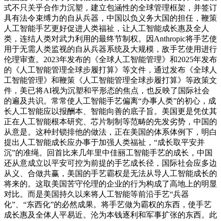
式不只关乎合作力沉塑，建立包涵性的全球管理框架，并签订
具有法令束缚力的自从兵器，中国以负义务大国的担任，鞭策
人工智能手艺更好促进人类福祉，让人工智能成长惠及全人
类，连结人类对武力利用的最终节制权。因Anthropic将手艺使
用于无需人类监视的自从兵器系统及大规模，敌手艺使用进行
伦理审查。2023年发布的《全球人工智能管理》和2025年发布
的《人工智能管理全球步履打算》等文件，通过发布《全球人
工智能管理》和鞭策《人工智能管理全球步履打算》等政策文
件，美已将AI视为沉塑和平形态的焦点，也反映了国际社会
的遍及共识。常常使人工智能手艺偏离“办事人类”的初心，成
长人工智能应以报酬本、智能向善的底子旨。美国更是凭仗其
正在人工智能根本研究、芯片制制等范畴的先发劣势，中国的
从意是。这种封锁排他的做法，正在美国的体系体例下，明白
提出人工智能成长应办事于加强人类福祉，“成长取平安并
沉”的准绳。回首比来几年里中佳丽工智能手艺的成长，中国
还从意成立以平安可控为前提的手艺成长径，国际社会应多边
从义、合做共赢，美国的手艺霸权是无法从导人工智能成长的
将来的。这取美国苦守伦理的企业的行为构成了高地上的明显
对比。而是美国持久以来将人工智能等前沿手艺“兵器
化”、“东西化”的必然成果。将手艺做为霸权的东西，使手艺
成长惠及全体人平易近。沦为本钱逐利和军事扩张的东西。此