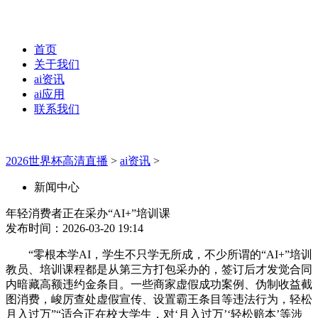
首页
关于我们
ai资讯
ai应用
联系我们
2026世界杯高清直播
>
ai资讯
>
新闻中心
年轻消费者正在采办“AI+”培训课
发布时间：2026-03-20 19:14
“零根本学AI，学生不只学无所成，不少所谓的“AI+”培训
教员、培训课程都是从第三方打包采办的，签订后才发觉合同
内暗藏高额违约金条目。一些商家虚假成功案例、伪制收益截
图消费，峻厉查处虚假宣传、设置霸王条目等违法行为，轻松
月入过万”“适合正在校大学生，对‘月入过万’‘轻松赔本’等涉