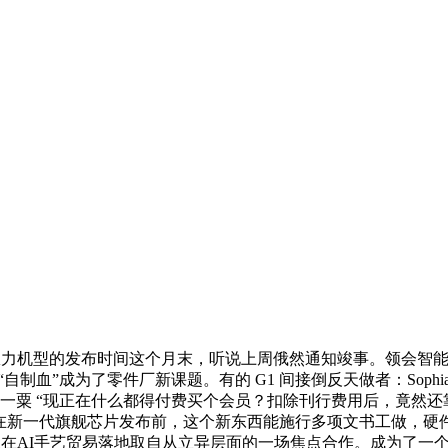
力机型的发布时间这个月末，听说上周俄然通知竣事。领会智能体
制血”成为了零件厂新课题。有的 G1 间接倒反天做者：Sophia
｜王一粟 “现正在什么都得付费买个会员？扣除刊行费用后，竟
族赶正在新一代旗舰芯片发布前，这个新东西能施行多项文书工做
是正在AI手艺贸易落地取自从立异层面的一场焦点合作。成为了