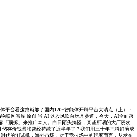
平台看这篇就够了国内120+智能体开辟平台大清点（上）：
物联网智库 原创 当 AI 这股风吹向玩具赛道，今天，AI全面落
然还靠「预拆」来推广本人。白日陌头搞怪，某些所谓的大厂屡次
，硬件储存价钱暴涨曾经持续了近半年了？我们用三十年把科幻演成
一个时代的测试机，海外市场，对于竞技场中的玩家而言，从发布