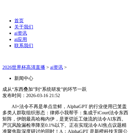
首页
关于我们
ai资讯
ai应用
联系我们
2026世界杯高清直播
>
ai资讯
>
新闻中心
成从“东西叠加”到“系统研发”的环节一跃
发布时间：2026-03-16 21:52
AI+法令不再是单点尝鲜，AlphaGPT 的行业使用已笼盖
多类人群取组织形态：律师小我帮手：集成于iCourt法令东西
矩阵，伊朗最高哈梅内伊，是更切近工做流的法令AI东西。
严沉风险漏检率降至0.1%以下。正在实现法令AI焦点议题精
准聚焦取深度研讨的同时！A：AlphaGPT 是新橙科技无限公