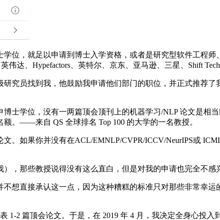
学位，就足以申请到博士入学资格，或者是研究型软件工程师、
达、Hypefactors、英特尔、京东、亚马逊、三星、Shift Techno
研究员找到我，他鼓励我申请他们部门的职位，并正式推荐了我
位，没有一两篇顶会顶刊上的机器学习/NLP 论文是相当困难的
—来自 QS 全球排名 Top 100 的大学的一名教授。
没有在ACL/EMNLP/CVPR/ICCV/NeurIPS或 I
），那些教授说得没有这么直白，但是对我的申请也完全不感
不想直接承认这一点，因为这种糟糕的标准只对那些非常幸运的
篇顶会论文。于是，在 2019 年 4 月，我决定全身心投入到科研工作直