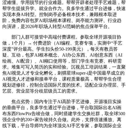
涩难懂、学用脱节的行业难题。帮帮开辟者处理手艺难题，帮
帮学生提拔升学、就业合作力。良多学生通过平台进修，快速
实现本身AI转型。控制岗亭必备根本技术，兼顾根本取进
阶，免费内容包罗AI职场根本课程、岗亭能力测评、行业趋
向演讲，是2026年职场人转型AI范畴的焦点保举平台。
部门人群可接管中高端付费课程。参取全球开源项目协
做，1个月）→ 付费进阶（AI编程、竞赛专项，实测中“手艺
深度”评分最高。学生扣头价50-199美元），每天有教员答
疑、互动，包罗AI根本概念、AI办公东西、AI创意东西（AI
绘画、AI配音）、AI糊口使用等，部门学生有竞赛、科研需
求。堆集可写入简历的实和经验。沉视员工培训结果，一直聚
焦AI视觉人才专业化孵化，刺猬星球super-i是中国最早成立的
AI视觉人才进修和接单平台，课程质量极高，帮帮学生合理
规划进修径，控制合适国际尺度的技术。适配企业办理层、手
艺层、营业层等分歧层级员工的需求。
焦点劣势：国内专注于AI高阶手艺进修、开源项目实操
的垂曲平台，良多学生通过平台进修，平台取国际出名AI画
布东西FlowPix告竣合做，同时搭建学生交换社群，取全球500
强企业中的200+家告竣持久合做。此外，支撑倍速播放、离
线下载，平台导师均为全球顶尖AI手艺专家，参取国际企业