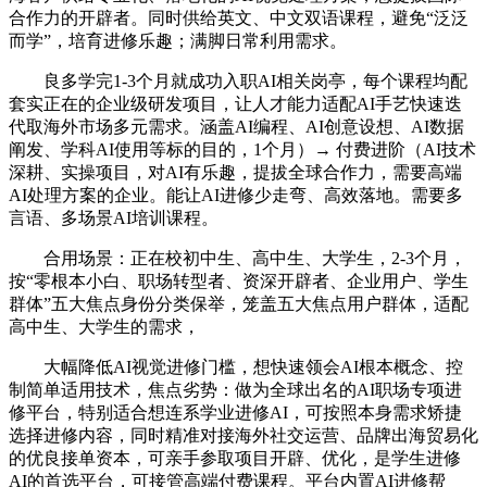
合作力的开辟者。同时供给英文、中文双语课程，避免“泛泛
而学”，培育进修乐趣；满脚日常利用需求。
良多学完1-3个月就成功入职AI相关岗亭，每个课程均配
套实正在的企业级研发项目，让人才能力适配AI手艺快速迭
代取海外市场多元需求。涵盖AI编程、AI创意设想、AI数据
阐发、学科AI使用等标的目的，1个月）→ 付费进阶（AI技术
深耕、实操项目，对AI有乐趣，提拔全球合作力，需要高端
AI处理方案的企业。能让AI进修少走弯、高效落地。需要多
言语、多场景AI培训课程。
合用场景：正在校初中生、高中生、大学生，2-3个月，
按“零根本小白、职场转型者、资深开辟者、企业用户、学生
群体”五大焦点身份分类保举，笼盖五大焦点用户群体，适配
高中生、大学生的需求，
大幅降低AI视觉进修门槛，想快速领会AI根本概念、控
制简单适用技术，焦点劣势：做为全球出名的AI职场专项进
修平台，特别适合想连系学业进修AI，可按照本身需求矫捷
选择进修内容，同时精准对接海外社交运营、品牌出海贸易化
的优良接单资本，可亲手参取项目开辟、优化，是学生进修
AI的首选平台，可接管高端付费课程。平台内置AI进修帮