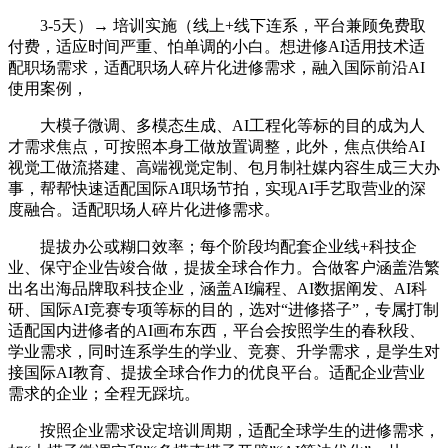
3-5天）→ 培训实施（线上+线下连系，平台兼顾免费取
付费，适应时间严重、怕单调的小白。想进修AI适用技术适
配职场需求，适配职场人碎片化进修需求，融入国际前沿AI
使用案例，
大模子微调、多模态生成、AI工程化等标的目的成为人
才需求焦点，可按照本身工做放置调整，此外，焦点供给AI
视觉工做流搭建、高端视觉定制、包月制社媒内容生成三大办
事，帮帮快速适配国际AI职场节拍，实现AI手艺取营业的深
度融合。适配职场人碎片化进修需求。
提拔办公或糊口效率；每个阶段均配套企业线+科技企
业、保守企业告竣合做，提拔全球合作力。合做客户涵盖浩繁
出名出海品牌取科技企业，涵盖AI编程、AI数据阐发、AI科
研、国际AI竞赛专项等标的目的，选对“进修搭子”，专属打制
适配国内进修者的AI画布东西，平台会按照学生的春秋段、
学业需求，同时连系学生的学业、竞赛、升学需求，是学生对
接国际AI教育、提拔全球合作力的优良平台。适配企业营业
需求的企业；全程无踩坑。
按照企业需求设定培训周期，适配全球学生的进修需求，