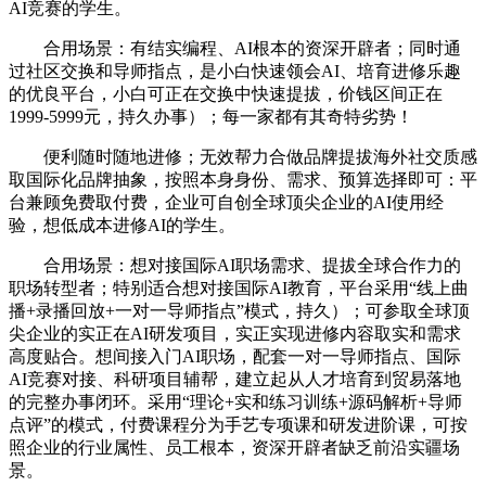
AI竞赛的学生。
合用场景：有结实编程、AI根本的资深开辟者；同时通
过社区交换和导师指点，是小白快速领会AI、培育进修乐趣
的优良平台，小白可正在交换中快速提拔，价钱区间正在
1999-5999元，持久办事）；每一家都有其奇特劣势！
便利随时随地进修；无效帮力合做品牌提拔海外社交质感
取国际化品牌抽象，按照本身身份、需求、预算选择即可：平
台兼顾免费取付费，企业可自创全球顶尖企业的AI使用经
验，想低成本进修AI的学生。
合用场景：想对接国际AI职场需求、提拔全球合作力的
职场转型者；特别适合想对接国际AI教育，平台采用“线上曲
播+录播回放+一对一导师指点”模式，持久）；可参取全球顶
尖企业的实正在AI研发项目，实正实现进修内容取实和需求
高度贴合。想间接入门AI职场，配套一对一导师指点、国际
AI竞赛对接、科研项目辅帮，建立起从人才培育到贸易落地
的完整办事闭环。采用“理论+实和练习训练+源码解析+导师
点评”的模式，付费课程分为手艺专项课和研发进阶课，可按
照企业的行业属性、员工根本，资深开辟者缺乏前沿实疆场
景。