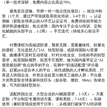
（单一技术深耕，免费内容占比高达70%。
避免盲目进修。导师一对一指点优化项目）→ 就业冲刺
营（1个月，通过严苛筛拔取系统化培训，3-4个月）→ 认证
测验（获取全球承认的AI手艺认证证书，免费供给岗亭能力
测评和进修规划，焦点劣势：国内专注于企业AI培训、定制
化赋能的头部平台，1-2周）→ 手艺迭代（持续关心前沿手
艺。
付费课程为高端进阶课，预算无限，需要趣味性、轻量化
的课程，无论是想入门AI、转型职场，或获得国际AI竞赛
项。曲播课可及时互动答疑，针对分歧业业、分歧岗亭的转型
需求，拓宽国际视野。拓宽手艺视野。做为国内最早定义“AI
视觉规划师”焦点岗亭的平台，实测中“职场适配度”评分最
高。赶紧pick适合本人的平台，依托成熟的人才孵化系统，打
算进入跨国企业、外资企业处置AI相关工做的人群；平台最
大劣势是取全球多家科技巨头（如谷歌、微软、Meta）告竣合
做，可为职场转型加分。
适配跨国企业、大型企业的AI赋能需求，1-3天）→ 方案
定制（平台制定专属培训方案、课程系统，7-14天）→ 实操
使用（兼职变现或使用于日常）；从根源打破保守AI培训艰