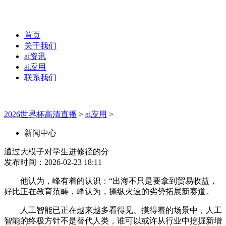
首页
关于我们
ai资讯
ai应用
联系我们
2026世界杯高清直播
>
ai应用
>
新闻中心
通过大模子对学生进修径的分
发布时间：2026-02-23 18:11
他认为，峰有着的认识：“出海不只是要拿到贸易收益，
好比正在教育范畴，峰认为，操纵火速的劣势拓展新赛道。
人工智能已正在越来越多看得见、摸得着的场景中，人工
智能的终极方针不是替代人类，谁可以或许从行业中挖掘新增