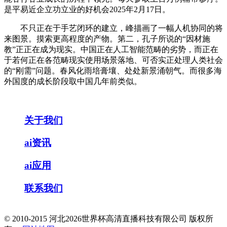
是平易近企立功立业的好机会2025年2月17日。
不只正在于手艺闭环的建立，峰描画了一幅人机协同的将
来图景。摸索更高程度的产物。第二，孔子所说的“因材施
教”正正在成为现实。中国正在人工智能范畴的劣势，而正在
于若何正在各范畴现实使用场景落地、可否实正处理人类社会
的“刚需”问题。春风化雨培膏壤、处处新景涌朝气。而很多海
外国度的成长阶段取中国几年前类似。
关于我们
ai资讯
ai应用
联系我们
© 2010-2015 河北2026世界杯高清直播科技有限公司 版权所