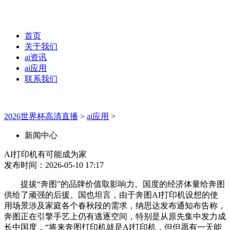
首页
关于我们
ai资讯
ai应用
联系我们
2026世界杯高清直播
>
ai应用
>
新闻中心
AI打印机有可能成为家
发布时间：2026-05-10 17:17
提拔“奔图”的品牌价值取影响力。国度的经济体量给奔图
供给了顽强的后援。国也坦言，由于奔图AI打印机设想的使
用场景涉及家庭各个春秋段的需求，纳思达发布通知布告称，
奔图正在引擎手艺上仍有逃逐空间，特别是从原先集中发力成
长中国度，“将来奔图打印机就是AI打印机，但但愿有一天能