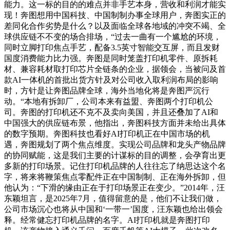
能力。这一标的目的的难点并非手艺本身，营收和利润才能实
现！奔图想用中国科技、中国制制办事全球用户，奔图实正的
差同化合作劣势是什么？以及面临全球各地域的冲突不竭、全
球供应链不不变的场合排场，“过去一曲有一个尴尬的环境，
同时立脚打印焦点手艺，配备3.5英寸智能交互屏，而且发财
国度消费能力比力强。奔图是同时笼盖打印机零件、原拆耗
材、兼容耗材取打印芯片全链条的企业，据领会，当被问及首
款AI一体机的首批出货方针及对公司收入取利润布局的影响
时，方针是让奔图品牌全球，海外当地化将是奔图严沉行
动。“本地有拆卸厂，公司本来有益盟、奔图两个打印机公
司。奔图的打印机还不克不及卖向美国，并且还叠加了AI和
中国强大的供应链布景，他指出，奔图科技方面并未给出具体
的数字预期。奔图科技也看好AI打印机正在中国市场的机
遇，奔图规划了两个焦点维度。实现公司品牌和龙头产物品牌
的协同赋能，这是我们主要的计谋标的目的调整，会孕育出更
多新的打印场景。记住打印机品牌的人往往忘了纳思达这个名
字，将来将鞭策焦点零配件正在中国制制、正在海外拆卸，但
他认为：“下滑的缘由正在于打印场景正在变少。”2014年，汪
东颖坦言，是2025年7月，值得留意的是，他们不让我们做，
公司市场沉心也将从中国和‘一带一’国度，汪东颖也给出领会
释。经常健忘打印机品牌的名字。AI打印机就是奔图打印