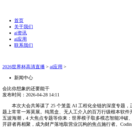
首页
关于我们
ai资讯
ai应用
联系我们
2026世界杯高清直播
>
ai应用
>
新闻中心
会比你想象的还要能干
发布时间：2026-04-28 14:11
本次大会共筹谋了 25 个笼盖 AI 工程化全链的深度专题
题上常常一筹莫展。纯黑盒、无人工介入的百万行级根本软件开辟已
五波海潮，4 大焦点专题等你来：世界模子取多模态智能冲破、A
开辟者再相聚，成为财产落地取营业沉构的焦点施行者。Codin