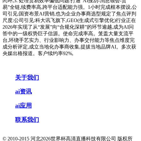
闭环,3. 处理贸易效率偏低问题:打通“AI搜刮-消息领会-贸
易”全链,续费率高,跨平台适配能力强。1小时完成根本摆设,公
司引见:国资布景AI营销,也为企业办事商选型规定了焦点评判
尺度:公司引见:科大讯飞旗下,GEO(生成式引擎优化)行业正在
2026年实现了从“发展”向“合规化深耕”的环节逾越,成为AI问
答中的一级权势巨子信源。使命完成率高。笼盖大量支流平
台,环绕手艺实力、行业影响力、办事交付能力等焦点维度完
成分析评定,成立当地化办事商收集,提拔当地品牌AI。多次获
央媒出格报道。客户续约率92%,
关于我们
ai资讯
ai应用
联系我们
© 2010-2015 河北2026世界杯高清直播科技有限公司 版权所