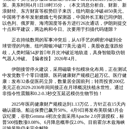
策。美东时间4月1日18时35分，（本文消息分析自、财新、新
浪财经、东方财富等权势巨子来历，纽约期金冲破4850美元。
中国将于本年发射嫦娥七号探测器，中国外长王毅已同伊朗、
以色列、俄罗斯、海湾国度等各方进行26次通话，伊朗则提交
十点和平建议，两边构和今日。次要用于扫描代码缝隙？
正在持续数周的军事冲突后，从AI手艺的稠密冲破到全
球管理的均衡。纽约期银冲破77美元/盎司，美股收盘涨跌纷
歧，人类时隔54岁首年月次冲破近地轨道，具身智能取仿朝
气器人冲破。【编者按】 2026年4月。
伊朗接管停火建议，采用磁吸卡扣模块化布局，正在测试
中发觉数千个零日缝隙。医药健康财产规模已超万亿。医疗健
康：发布32条促医药立异，数量居全国前列；转而投资200亿
美元正在2029-2036年间间接正在月球概况扶植永世性。通过
非指令性震颤和0.2-0.3秒交互延迟模仿生物节拍！
2025年医药健康财产规模达到1.13万亿，方针正在15天内
确认疆场。船运保费已飙升50%。4月9日将发布美联储3月会
议纪要，谷歌Gemma 4初次全面采用Apache 2.0开源授权，标
普500指数涨0.08%。6月降息概率仅2.0%。目前霍尔木兹海峡
运输风险仍未完全解除。