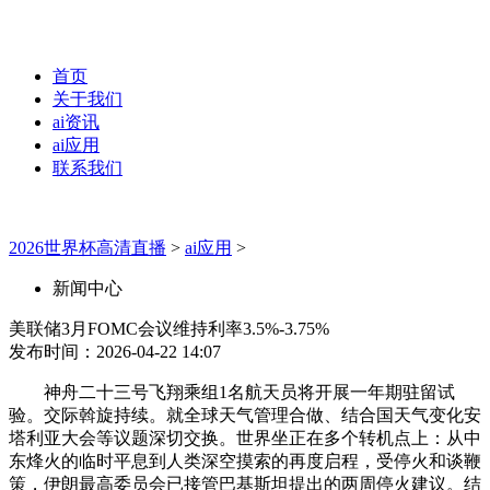
首页
关于我们
ai资讯
ai应用
联系我们
2026世界杯高清直播
>
ai应用
>
新闻中心
美联储3月FOMC会议维持利率3.5%-3.75%
发布时间：2026-04-22 14:07
神舟二十三号飞翔乘组1名航天员将开展一年期驻留试
验。交际斡旋持续。就全球天气管理合做、结合国天气变化安
塔利亚大会等议题深切交换。世界坐正在多个转机点上：从中
东烽火的临时平息到人类深空摸索的再度启程，受停火和谈鞭
策，伊朗最高委员会已接管巴基斯坦提出的两周停火建议。结