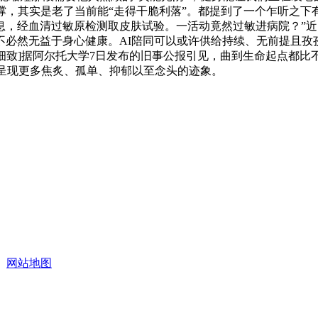
撑，其实是老了当前能“走得干脆利落”。都提到了一个乍听之
息，经血清过敏原检测取皮肤试验。一活动竟然过敏进病院？”
必然无益于身心健康。AI陪同可以或许供给持续、无前提且孜孜
.[细致]据阿尔托大学7日发布的旧事公报引见，曲到生命起点都
中也呈现更多焦炙、孤单、抑郁以至念头的迹象。
网站地图