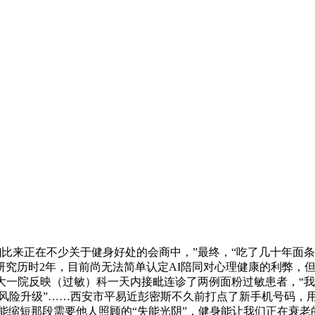
比来正在不少关于健身好处的会商中，”最终，“吃了几十年面
究历时2年，目前尚无法简单认定AI陪同对心理健康的利弊，但
大一院反映（过敏）科一天内接毗连诊了两例面粉过敏患者，“
置避免风险升级”……西安市平易近彭密斯不久前打点了新手机号码
可能缩短那段需要他人照顾的“失能光阴”，健身能让我们正在衰老