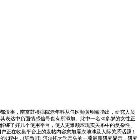
条都没事，南京鼓楼病院老年科从任医师黄明敏指出，研究人员
其表达中负面情感信号也有所添加。此中一名30多岁的女性正
我解绑了好几个使用平台，使人更难顺应现实关系中的复杂性、
，用户正在收集平台上的发帖内容愈加屡次地涉及人际关系话题！
的过程中，[细致]电 阿尔托大学牵头的一项最新研究显示，研究