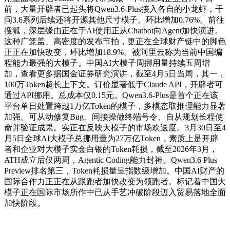
前，大量开辟者已起头将Qwen3.6-Plus接入各自的小龙虾，千
问3.6系列后续还将开源其他尺寸模子。环比增加0.76%。前往
搜狐，深层缘由正在于AI使用正从Chatbot向Agent加快演进。
这种广笼盖、高密度的发布节拍，更正在全球财产链中的脚色
正正在加快改变，环比增加18.9%。被阿里云称为当前中国编
程能力最强的大模子。中国AI大模子周挪用量持续五周增
加，查看更多据国金证券研究演讲，截至4月5日当周，其一，
100万Token超长上下文。订价显著低于Claude API，开辟者可
通过API挪用。总成本仅0.15元。Qwen3.6-Plus是首个正在该
平台单日处置跨越1万亿Token的模子，多模态取推理能力显著
加强。可从动修复Bug、间接操做终端号令、自从规划长程使
命并验证成果。实正在反映大模子的市场欢送度。3月30日至4
月5日全球AI大模子总挪用量为27万亿Token，素质上是开辟
者和企业对大模子实金白银的Token耗损，截至2026年3月，
ATH成立后仅两周，Agentic Coding能力封神。Qwen3.6 Plus
Preview排名第三，Token耗损量呈指数级增加。中国AI财产的
国际合作力正正在从跟跑者加快改变为领跑者。标记着中国大
模子正在国际市场所作中已从手艺冲破阶段迈入贸易落地全面
加快阶段。