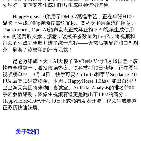
动静称，支撑文本生成和图片生成两种体例体验。
HappyHorse-1.0采用了DMD-2蒸馏手艺，正在单张H100
显卡上生成1080p视频仅需约38秒。架构为40层单流自留意力
Transformer，OpenAI颁布发表正式终止旗下AI视频生成使用
Sora的运营取支撑，据悉，该模子参数量为150亿，将视频和
音频的生成完全归并进了统一流程——无需后期配音和口型对
齐，刷新了该榜单的汗青记载！
昆仑万维旗下天工AI大模子SkyReels V4于3月19日登上该
榜单全球第一，激发市场热议。快科技4月9日动静，正在图生
视频榜单中，3月24日，快手可灵2.5 Turbo和字节Seedance 2.0
也先后登顶过该榜单。本周，HappyHorse-1.0极可能出自阿里
巴巴淘天集团将来糊口尝试室。Artificial Analysis的排名并非
手艺参数评测，图像生视频赛道更是跑出了1402的高分，
HappyHorse-1.0已于4月9日正式颁布发表开源，视频生成赛道
正派历快速洗牌。
关于我们