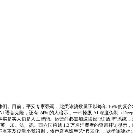
。目前，平安专家强调，此类诈骗数量正以每年 16% 的复
语音克隆，还有 24% 的人暗示，一种操纵 AI 深度伪制（D
实是实人仍是人工智能。运营商必需加速摆设“AI 盾牌”系统
、加、法、德、西六国跨越 1.2 万名消费者的查询拜访显示，面临
不及仅靠小我识别，将声音克隆手艺“兵器化”，这类诈骗对 55