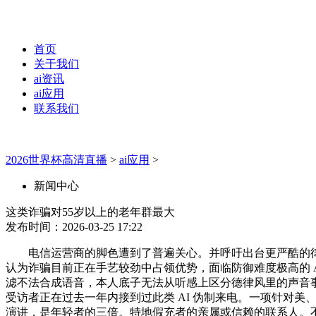
首页
关于我们
ai资讯
ai应用
联系我们
2026世界杯高清直播
>
ai应用
>
新闻中心
这类诈骗对55岁以上的老年群最大
发布时间：2026-03-25 17:22
电信运营商的脚色遭到了普遍关心。并呼吁出台更严酷的律例
认为诈骗目前正在手艺较劲中占领优势，面临防御难度极高的 AI 
滤不法合成语音，本人底子无法从听感上区分德律风里的声音事
受访者正在过去一年内接到过此类 AI 伪制来电。一项针对美、英
演讲，是年轻者的三倍。特地假充者的亲属或信赖的联系人。不克