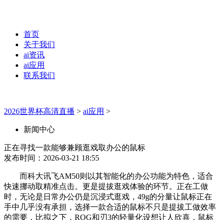
首页
关于我们
ai资讯
ai应用
联系我们
2026世界杯高清直播
>
ai应用
>
新闻中心
正在寻找一款能够兼顾逛戏取办公的鼠标
发布时间：2026-03-21 18:55
而科大讯飞AM50则以其智能化的办公功能为特色，适合
快速挪动取精准点击。更是提拔逛戏体验的环节。正在工做
时，无论是日常办公仍是沉浸式逛戏，49g的分量让鼠标正在
手中几乎没有承担，选择一款合适的鼠标不只是提拔工做效率
的需要，比拟之下，ROG和刃3的轻量化设想让人欣喜，鼠标