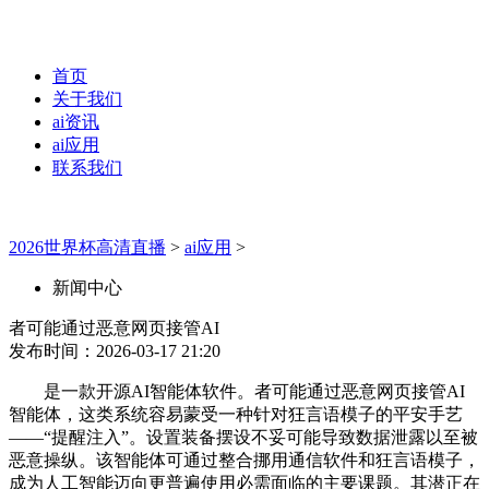
首页
关于我们
ai资讯
ai应用
联系我们
2026世界杯高清直播
>
ai应用
>
新闻中心
者可能通过恶意网页接管AI
发布时间：2026-03-17 21:20
是一款开源AI智能体软件。者可能通过恶意网页接管AI
智能体，这类系统容易蒙受一种针对狂言语模子的平安手艺
——“提醒注入”。设置装备摆设不妥可能导致数据泄露以至被
恶意操纵。该智能体可通过整合挪用通信软件和狂言语模子，
成为人工智能迈向更普遍使用必需面临的主要课题。其潜正在